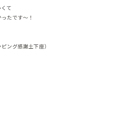
多くて
かったです～！
ンピング感謝土下座）