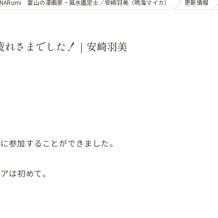
NARumi 富山の漫画家・風水鑑定士／安崎羽美（鳴海マイカ）
更新情報
お疲れさまでした！｜安崎羽美
76に参加することができました。
ィアは初めて。