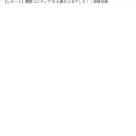
【レポート】関西コミティア76 お疲れさまでした！｜安崎羽美