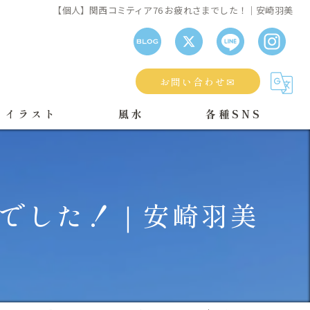
【個人】関西コミティア76 お疲れさまでした！｜安崎羽美
お問い合わせ✉
・イラスト
風水
各種SNS
風水鑑定の流れ
個人）
日柄鑑定
までした！｜安崎羽美
風水ブログ
E（漫画情報）