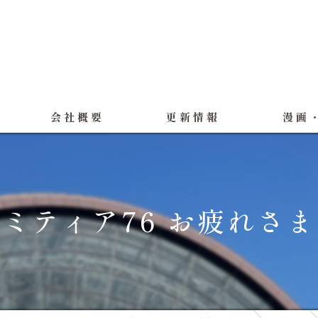
会社概要
更新情報
漫画
制作実績
製作実績（
ミティア76 お疲れさ
ギャラリー
公式LIN