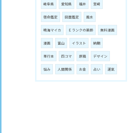
岐阜県
愛知県
福井
宮崎
宿命鑑定
図面鑑定
風水
鳴海マイカ
Ｅランクの薬師
無料漫画
漫画
富山
イラスト
納期
単行本
四コマ
原稿
デザイン
悩み
人間関係
お金
占い
運氣