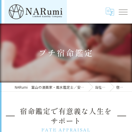
プチ宿命鑑定
NARumi 富山の漫画家・風水鑑定士／安崎羽美（鳴海マイカ）
当社の特徴
宿命鑑定
宿命鑑定で有意義な人生を
サポート
FATE APPRAISAL