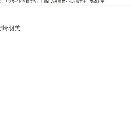
ぶ！「プライドを捨てろ」｜富山の漫画家・風水鑑定士：安崎羽美
安崎羽美