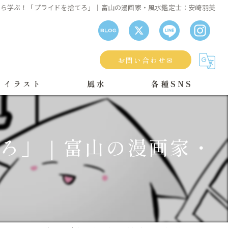
から学ぶ！「プライドを捨てろ」｜富山の漫画家・風水鑑定士：安崎羽美
お問い合わせ✉
・イラスト
風水
各種SNS
風水鑑定の流れ
てろ」｜富山の漫画家・
個人）
日柄鑑定
風水ブログ
E（漫画情報）