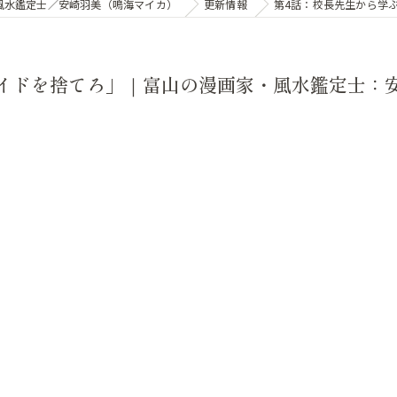
・風水鑑定士／安崎羽美（鳴海マイカ）
更新情報
第4話：校長先生から学
イドを捨てろ」｜富山の漫画家・風水鑑定士：