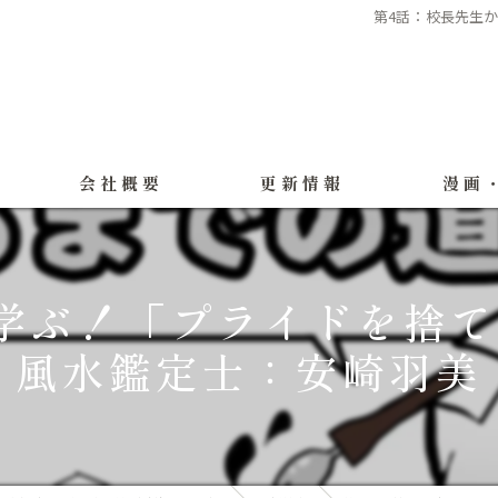
第4話：校長先生
会社概要
更新情報
漫画
制作実績
学ぶ！「プライドを捨
製作実績（
風水鑑定士：安崎羽美
ギャラリー
公式LIN