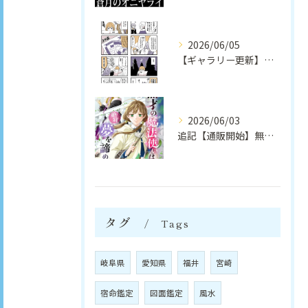
2026/06/05
【ギャラリー更新】無配ペーパー漫画｜安崎羽美
2026/06/03
追記【通販開始】無才の魔法使いは絶対夢を諦めない（個人創作）｜安崎羽美
タグ
Tags
岐阜県
愛知県
福井
宮崎
宿命鑑定
図面鑑定
風水