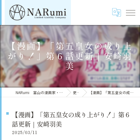
【漫画】「第五皇女の成り上
がり！」第６話更新｜安崎羽
美
NARumi 富山の漫画家・風水鑑定士／安崎羽美（鳴海マイカ）
更新情報
【漫画】「第五皇女の成り上がり！」第６話更新｜安崎羽美
【漫画】「第五皇女の成り上がり！」第６
話更新｜安崎羽美
2025/03/11