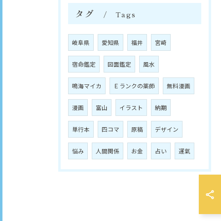
タグ
Tags
岐阜県
愛知県
福井
宮崎
宿命鑑定
図面鑑定
風水
鳴海マイカ
Ｅランクの薬師
無料漫画
漫画
富山
イラスト
納期
単行本
四コマ
原稿
デザイン
悩み
人間関係
お金
占い
運氣