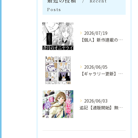
最近の投稿
Recent
Posts
2026/07/19
【個人】新作連載のお知らせ（第１話試し読みダイジェスト版）｜安崎羽美
2026/06/05
【ギャラリー更新】無配ペーパー漫画｜安崎羽美
2026/06/03
追記【通販開始】無才の魔法使いは絶対夢を諦めない（個人創作）｜安崎羽美