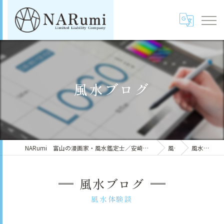
風水ブログ
NARumi 富山の漫画家・風水鑑定士／安崎羽美（鳴海マイカ）
風水
風水ブログ
風水ブログ
風水体験談