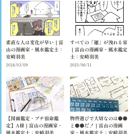
素直な人は変化が早い｜富
すべての「運」が洩れる家
山の漫画家・風水鑑定士：
｜富山の漫画家・風水鑑定
安崎羽美
士：安崎羽美
2024/03/09
2023/06/11
【図面鑑定・プチ宿命鑑
物件選びで大切なのは●●
定】A様｜富山の漫画家・
と●●だ！｜富山の漫画
風水鑑定士：安崎羽美
家・風水鑑定士：安崎羽美