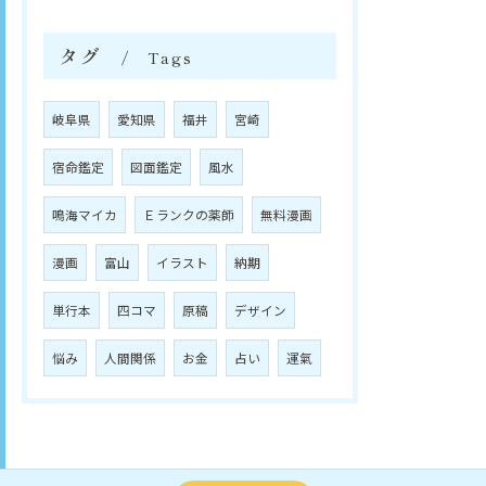
タグ
Tags
岐阜県
愛知県
福井
宮崎
宿命鑑定
図面鑑定
風水
鳴海マイカ
Ｅランクの薬師
無料漫画
漫画
富山
イラスト
納期
単行本
四コマ
原稿
デザイン
悩み
人間関係
お金
占い
運氣